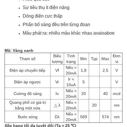
Sự tiêu thụ ít điện năng
Dòng điện cực thấp
Phân bố sáng đều trên từng đoạn
Màu phát ra: nhiều màu khác nhau avaioaboe
Mã: Vàng xanh
Biểu
Tình
Đơn
Tham số
Min
Typ
Max
tượng
trạng
vị
Nếu =
Điện áp chuyển tiếp
Vf
1,8
2,5
V
20mA
Ir =
Điện áp ngược
Vr
5
V
10uA
Nếu =
Cường độ sáng
Iv
20
40
mcd
20mA
Quang phổ có giá trị
Nếu =
△ λ
20
nm
bằng một nửa
20mA
Nếu =
Bước sóng
Dλ
569
574
nm
20mA
Xếp hạng tối đa tuyệt đối (Ta = 25 ℃)