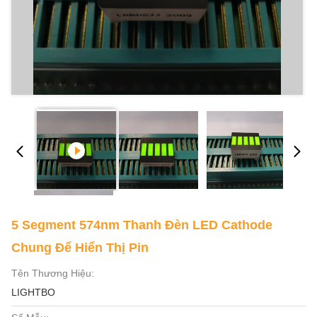
5 Segment 574nm Thanh Đèn LED Cathode
Chung Để Hiển Thị Pin
Tên Thương Hiệu:
LIGHTBO