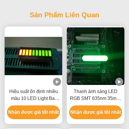
Sản Phẩm Liên Quan
Hiệu suất ổn định nhiều
Thanh ánh sáng LED
màu 10 LED Light Bar
RGB SMT 635nm 35mcd
cho thiết bị gia dụng
Màu đỏ Màu xanh lá cây
Nhận được giá tốt nhất
Nhận được giá tốt nhất
Xanh lam 80000hrs cho
nguồn điện