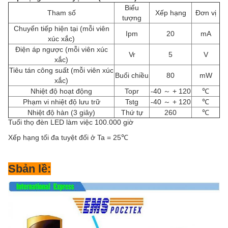
Biểu
Tham số
Xếp hạng
Đơn vị
tượng
Chuyển tiếp hiện tại (mỗi viên
Ipm
20
mA
xúc xắc)
Điện áp ngược (mỗi viên xúc
Vr
5
V
xắc)
Tiêu tán công suất (mỗi viên xúc
Buổi chiều
80
mW
xắc)
Nhiệt độ hoạt động
Topr
-40 ～ + 120
℃
Phạm vi nhiệt độ lưu trữ
Tstg
-40 ～ + 120
℃
Nhiệt độ hàn (3 giây)
Thứ tự
260
℃
Tuổi thọ đèn LED làm việc 100.000 giờ
Xếp hạng tối đa tuyệt đối ở Ta = 25
℃
S
bản lề: