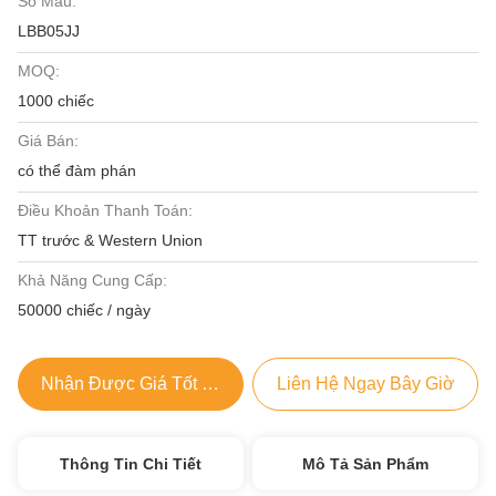
Số Mẫu:
LBB05JJ
MOQ:
1000 chiếc
Giá Bán:
có thể đàm phán
Điều Khoản Thanh Toán:
TT trước & Western Union
Khả Năng Cung Cấp:
50000 chiếc / ngày
Nhận Được Giá Tốt Nhất
Liên Hệ Ngay Bây Giờ
Thông Tin Chi Tiết
Mô Tả Sản Phẩm