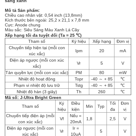
sáng xanh
Mô tả Sản phẩm:
Chiều cao nhân vật: 0,54 inch (13,8mm)
Kích thước bên ngoài: 25,2 x 21,1 x 7,8 mm
Cực: Anode chung
Màu sắc: Siêu Sáng Màu Xanh Lá Cây
Xếp hạng tối đa tuyệt đối (Ta = 25 ℃)
Tham số
Ký hiệu
Xếp hạng
Đơn vị
Chuyển tiếp hiện tại (mỗi con
Ipm
20
mA
xúc xắc)
Điện áp ngược (mỗi con xúc
Vr
5
V
xắc)
Tản quyền lực (mỗi con xúc xắc)
PM
80
mW
Nhiệt độ hoạt động
Topr
-40 ～ + 85
℃
Phạm vi nhiệt độ lưu trữ
Tstg
-40 ～ + 85
℃
Nhiệt độ hàn (3 giây)
Th
260
℃
Mã số: J-Ultra Bright Green
Ký
Điều
Tối
Đơn
Tham số
Min
Typ
hiệu
kiện
đa
vị
Chuyển tiếp điện áp (mỗi
Nếu =
Vf
1,8
2,5
V
con xúc xắc)
20mA
Điện áp ngược (mỗi con
Ir =
Vr
5
V
xúc xắc)
10uA