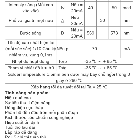
Intensty sáng (Mỗi con
Nếu =
Iv
40
50
mcd
xúc xắc)
20mA
Nếu =
Phổ với giá trị một nửa
△
30
nm
20mA
Nếu =
Bước sóng
D
569
573
nm
20mA
Tốc độ cao nhất hiện tại
(mỗi súc sắc) 1/10 Chu kỳ
Nếu p
70
mA
nhiệm vụ, xung 0,1ms
Nhiệt độ hoạt động
Torp
-35 ℃ ～ + 85 ℃
Phạm vi nhiệt độ lưu trữ
Tstg
-35 ℃ ～ + 85 ℃
SolderTemperature 1.5mm bên dưới máy bay chỗ ngồi trong 3
giây ở 260 ℃
Xếp hạng tối đa tuyệt đối tại Ta = 25 ℃
Tính năng sản phẩm:
Hiệu quả cao
Sự tiêu thụ ít điện năng
Dòng điện cực thấp
Phân bố đều đều trên mỗi phân đoạn
Kích thước tiêu chuẩn công nghiệp
Hiệu suất ổn định
Tuổi thọ lâu dài
Lắp ráp dễ dàng
RoHS chỉ thị tuân thủ