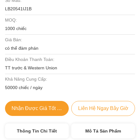
Số Mẫu:
LB20541IJ1B
MOQ:
1000 chiếc
Giá Bán:
có thể đàm phán
Điều Khoản Thanh Toán:
TT trước & Western Union
Khả Năng Cung Cấp:
50000 chiếc / ngày
Nhận Được Giá Tốt Nhất
Liên Hệ Ngay Bây Giờ
Thông Tin Chi Tiết
Mô Tả Sản Phẩm