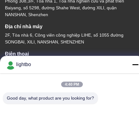
Phòng 308,3/F, Tòa nhà 1, Tòa nhà nghiên cứu và phát triển
Baiyang, số 5298, đường Shahe West, đường XILI, quận
NANSHAN, Shenzhen
Địa chỉ nhà máy
2F, Tòa nhà 6, Công viên công nghiệp LIHE, số 1055 đường
SONGBAI, XILI, NANSHAN, SHENZHEN
Điện thoại
86-755-83983496
lightbo
4:40 PM
Good day, what product are you looking for?
Trung Quốc tốt Chất lượng Màn hình LED 7 phân đoạn Nhà cung
cấp. -2026 Shenzhen Guangzhibao Technology Co., Ltd. Tất cả.
Tất cả quyền được bảo lưu.
Chính sách bảo mật
|
Sơ đồ trang web