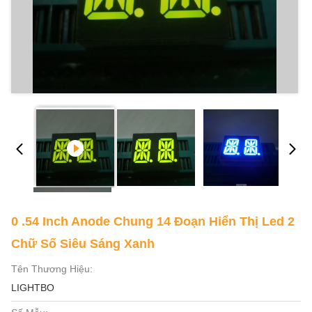
0 .54 Inch Anode Chung 14 Đoạn Hiển Thị Led 2
Chữ Số Siêu Sáng Xanh
Tên Thương Hiệu:
LIGHTBO