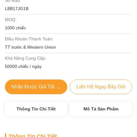
Số Mẫu:
LBB17JG1B
MOQ:
1000 chiếc
Điều Khoản Thanh Toán:
TT trước & Western Union
Khả Năng Cung Cấp:
50000 chiếc / ngày
Nhận Được Giá Tốt Nhất
Liên Hệ Ngay Bây Giờ
Thông Tin Chi Tiết
Mô Tả Sản Phẩm
Thông Tin Chi Tiết