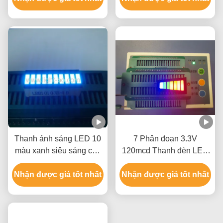
nguồn điện
Thanh ánh sáng LED 10
7 Phân đoạn 3.3V
màu xanh siêu sáng cho
120mcd Thanh đèn LED
chỉ báo bảng điều khiển
hình thang cực dương
Nhận được giá tốt nhất
thiết bị
Nhận được giá tốt nhất
chung