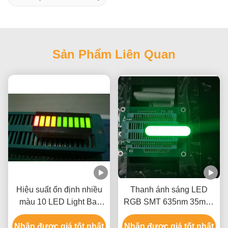
Sản Phẩm Liên Quan
Hiệu suất ổn định nhiều
Thanh ánh sáng LED
màu 10 LED Light Bar
RGB SMT 635nm 35mcd
cho thiết bị gia dụng
Màu đỏ Màu xanh lá cây
Nhận được giá tốt nhất
Nhận được giá tốt nhất
Xanh lam 80000hrs cho