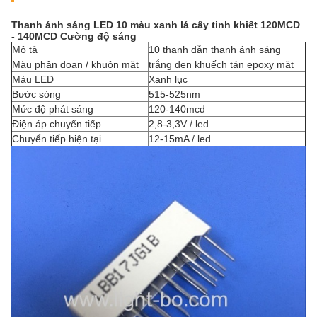
Thanh ánh sáng LED 10 màu xanh lá cây tinh khiết 120MCD
- 140MCD Cường độ sáng
Mô tả
10 thanh dẫn thanh ánh sáng
Màu phân đoạn / khuôn mặt
trắng đen khuếch tán epoxy mặt
Màu LED
Xanh lục
Bước sóng
515-525nm
Mức độ phát sáng
120-140mcd
Điện áp chuyển tiếp
2,8-3,3V / led
Chuyển tiếp hiện tại
12-15mA / led