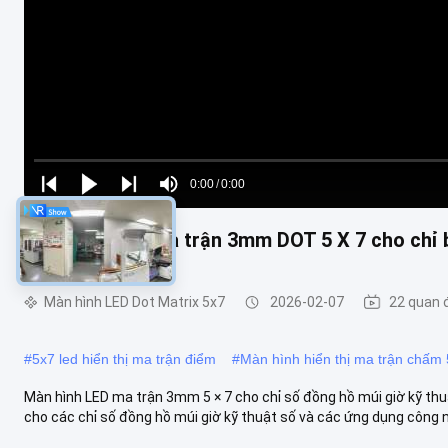
Loaded
:
0%
0:00
/
0:00
Play
Play
Play
Mute
Current
Duration
next
next
Màn hình LED ma trận 3mm DOT 5 X 7 cho chỉ 
Time
Màn hình LED Dot Matrix 5x7
2026-02-07
22 quan 
#
5x7 led hiển thị ma trận điểm
#
Màn hình hiển thị ma trận chấm
Màn hình LED ma trận 3mm 5 × 7 cho chỉ số đồng hồ múi giờ kỹ thu
cho các chỉ số đồng hồ múi giờ kỹ thuật số và các ứng dụng công n