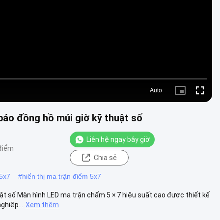
Video
Auto
Picture-
Fullscre
in-
Picture
báo đồng hồ múi giờ kỹ thuật số
Liên hệ ngay bây giờ
điểm
Chia sẻ
 5x7
#
hiển thị ma trận điểm 5x7
ật số Màn hình LED ma trận chấm 5 × 7 hiệu suất cao được thiết kế
ghiệp...
Xem thêm