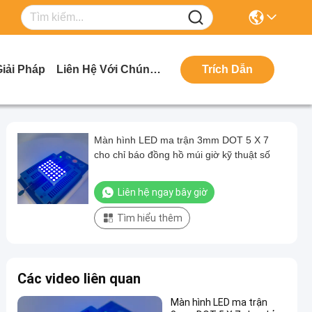
Giải Pháp
Liên Hệ Với Chúng Tôi
Trích Dẫn
Màn hình LED ma trận 3mm DOT 5 X 7
cho chỉ báo đồng hồ múi giờ kỹ thuật số
Liên hệ ngay bây giờ
Tìm hiểu thêm
Các video liên quan
Màn hình LED ma trận