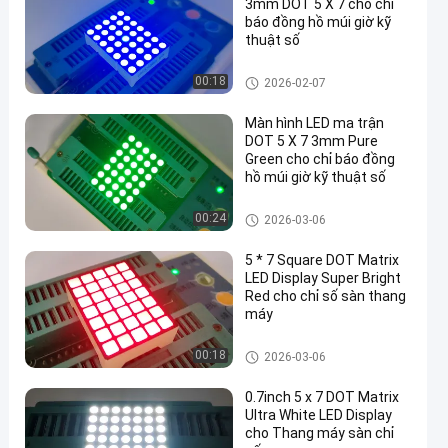
3mm DOT 5 X 7 cho chỉ
báo đồng hồ múi giờ kỹ
thuật số
Màn hình LED Dot Matrix 5x7
00:18
2026-02-07
Màn hình LED ma trận
DOT 5 X 7 3mm Pure
Green cho chỉ báo đồng
hồ múi giờ kỹ thuật số
en
Màn hình LED Dot Matrix 5x7
00:24
2026-03-06
5 * 7 Square DOT Matrix
LED Display Super Bright
Red cho chỉ số sàn thang
máy
Màn hình LED Dot Matrix 5x7
00:18
2026-03-06
0.7inch 5 x 7 DOT Matrix
Ultra White LED Display
cho Thang máy sàn chỉ